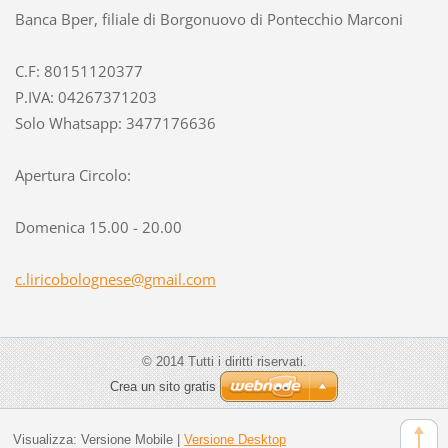
Banca Bper, filiale di Borgonuovo di Pontecchio Marconi
C.F: 80151120377
P.IVA: 04267371203
Solo Whatsapp: 3477176636
Apertura Circolo:
Domenica 15.00 - 20.00
c.lirico
bolognes
e@gmail.
com
© 2014 Tutti i diritti riservati.
Crea un sito gratis
Visualizza:
Versione Mobile
|
Versione Desktop